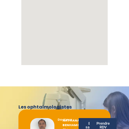
Les ophtalmologistes
Docteur
NATHANAËL
En
Prendre
BENHAMOU
savoir
RDV