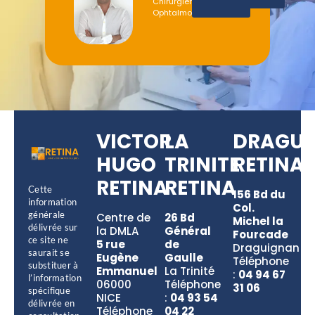
Chirurgien
+
Ophtalmologiste
VICTOR
LA
DRAGU
HUGO
TRINITE
RETINA
RETINA
RETINA
Cette
156 Bd du
information
Col.
générale
Centre de
26 Bd
Michel la
délivrée sur
la DMLA
Général
Fourcade
ce site ne
5 rue
de
Draguignan
saurait se
Eugène
Gaulle
Téléphone
substituer à
Emmanuel
La Trinité
:
04 94 67
l’information
06000
Téléphone
31 06
spécifique
NICE
:
04 93 54
délivrée en
Téléphone
04 22