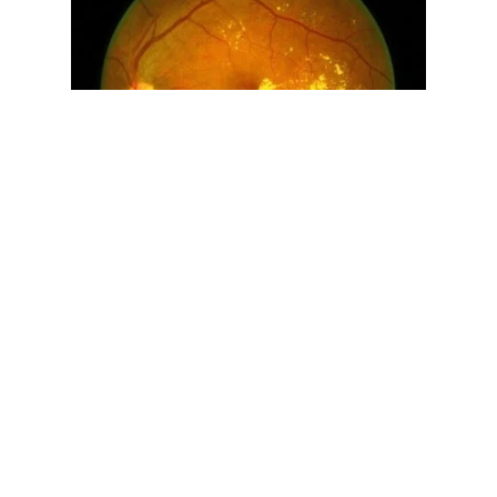
En conclusion, le bon équilibre du
diabète et des facteurs
systémiques (tension artérielle et
bilan lipidique) permettent de
ralentir la progression de la
rétinopathie diabétique
et
d’améliorer l’
œdème maculaire
dans certains cas. Les examens
ophtalmologiques réguliers
permettent de poser les indications
de traitement avant l’apparition des